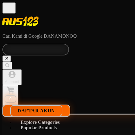
Cari Kami di Google DANAMONQQ
Account
0
Cart
DAFTAR AKUN
Explore Categories
Popular Products