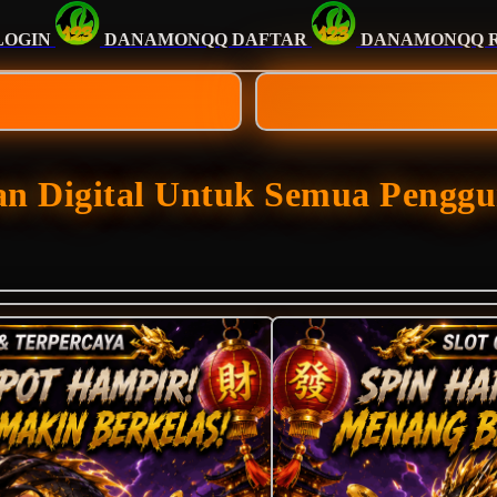
LOGIN
DANAMONQQ DAFTAR
DANAMONQQ 
 Digital Untuk Semua Penggu